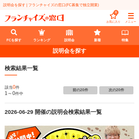
説明会を探す | フランチャイズの窓口(FC募集で独立開業)
0
お気に入り
メニュー
FCを探す
ランキング
説明会
新着
特集
説明会を探す
FCを探す
検索結果一覧
業種
代理店業
開業資金
0
該当
件
前の20件
次の20件
1～0
件
中
教育・保育業
1円〜100万円
エリア
飲食・菓子業
2026-06-29 開催の説明会検索結果一覧
101万円～300万円
北海道
ランキング
サービス業
301万円～500万円
東北
説明会
総合ランキング
無店舗系
501万円～1000万円
甲信越・北陸