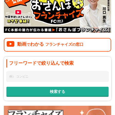
介護
イベント
小売業
1001万円以上
関東
塾
お役立ち情報コラム
介護・福祉業
東海
飲食
美容・健康業
近畿
会員登録
ログイン
リペアクリーニング
海外FC本部
四国
動画
わかる
フランチャイズ
窓口
100万以下で開業
で
の
インターン独立・社員募集
中国
夫婦で開業
フリーワードで
絞り込んで
検索
九州・沖縄
脱サラで開業
法人様オススメ
副業・サイドビジネス
週間ランキング