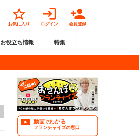
お気に入り
ログイン
会員登録
お役立ち情報
特集
菓子業
円～500万円
・北陸
サービス業
501万円～1000万円
関東
リペアクリーニング
福祉業
美容・健康業
中国
で開業
法人様オススメ
動画
わかる
で
フランチャイズ
窓口
の