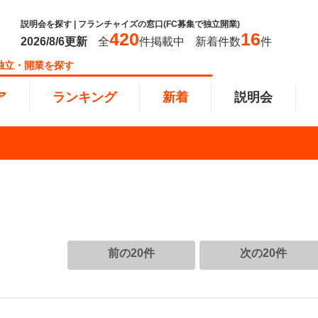
説明会を探す | フランチャイズの窓口(FC募集で独立開業)
420
16
2026/8/6
更新
全
件掲載中
新着件数
件
独立・開業を探す
ア
ランキング
新着
説明会
ンキング
0万円
教育・保育業
101万円～300万円
東北
飲食・
301万
甲信越
塾
飲食
円以上
小売業
近畿
介護・
四国
以下で開業
夫婦で開業
脱サラ
前の20件
次の20件
本部
縄
インターン独立・社員募集
イドビジネス
週間ランキング