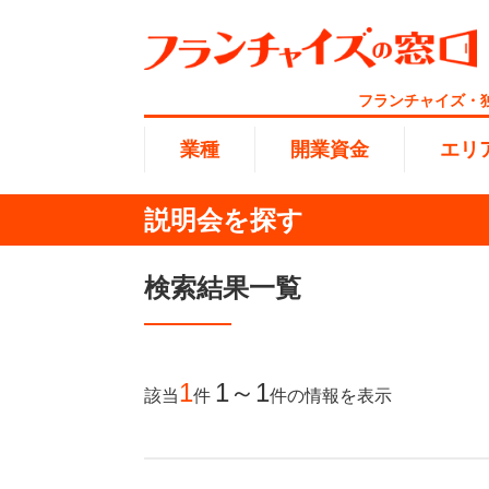
フランチャイズ・
業種
開業資金
エリ
説明会を探す
総合ラ
代理店業
1円〜10
北海道
検索結果一覧
開業資金
エリア
業種
介護
無店舗系
1001万
東海
ランキング
100万
1
1～1
該当
件
件
の情報を表示
海外FC
九州・沖
副業・サ