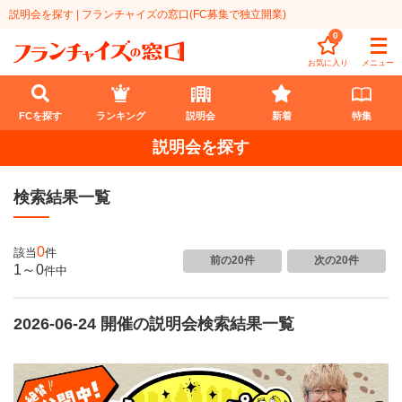
説明会を探す | フランチャイズの窓口(FC募集で独立開業)
0
お気に入り
メニュー
FCを探す
ランキング
説明会
新着
特集
説明会を探す
FCを探す
検索結果一覧
業種
代理店業
開業資金
0
該当
件
前の20件
次の20件
1～0
件
中
教育・保育業
1円〜100万円
エリア
飲食・菓子業
2026-06-24 開催の説明会検索結果一覧
101万円～300万円
北海道
ランキング
サービス業
301万円～500万円
東北
説明会
総合ランキング
無店舗系
501万円～1000万円
甲信越・北陸