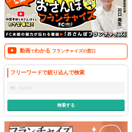
介護
イベント
小売業
1001万円以上
関東
塾
お役立ち情報コラム
介護・福祉業
東海
飲食
美容・健康業
近畿
会員登録
ログイン
リペアクリーニング
海外FC本部
四国
動画
わかる
フランチャイズ
窓口
100万以下で開業
で
の
インターン独立・社員募集
中国
夫婦で開業
フリーワードで
絞り込んで
検索
九州・沖縄
脱サラで開業
法人様オススメ
副業・サイドビジネス
週間ランキング