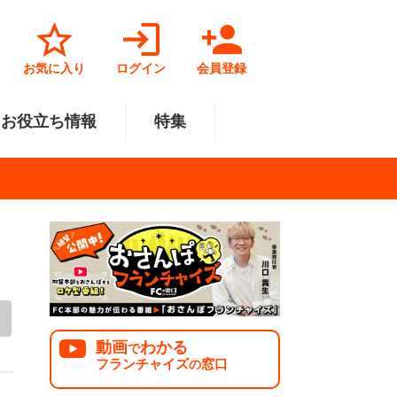
お気に入り
ログイン
会員登録
お役立ち情報
特集
菓子業
円～500万円
・北陸
サービス業
501万円～1000万円
関東
リペアクリーニング
福祉業
美容・健康業
中国
で開業
法人様オススメ
動画
わかる
で
フランチャイズ
窓口
の