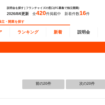
説明会を探す | フランチャイズの窓口(FC募集で独立開業)
420
16
2026/8/6
更新
全
件掲載中
新着件数
件
独立・開業を探す
ア
ランキング
新着
説明会
ンキング
0万円
教育・保育業
101万円～300万円
東北
飲食・
301万
甲信越
塾
飲食
円以上
小売業
近畿
介護・
四国
以下で開業
夫婦で開業
脱サラ
前の20件
次の20件
本部
縄
インターン独立・社員募集
イドビジネス
週間ランキング