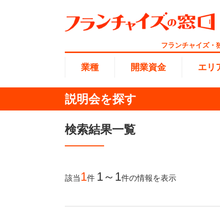
フランチャイズ・
業種
開業資金
エリ
説明会を探す
総合ラ
代理店業
1円〜10
北海道
検索結果一覧
開業資金
エリア
業種
介護
無店舗系
1001万
東海
ランキング
100万
1
1～1
該当
件
件
の情報を表示
海外FC
九州・沖
副業・サ