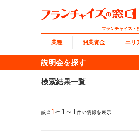
フランチャイズ・
業種
開業資金
エリ
説明会を探す
総合ラ
代理店業
1円〜10
北海道
検索結果一覧
開業資金
エリア
業種
介護
無店舗系
1001万
東海
ランキング
100万
1
1～1
該当
件
件
の情報を表示
海外FC
九州・沖
副業・サ