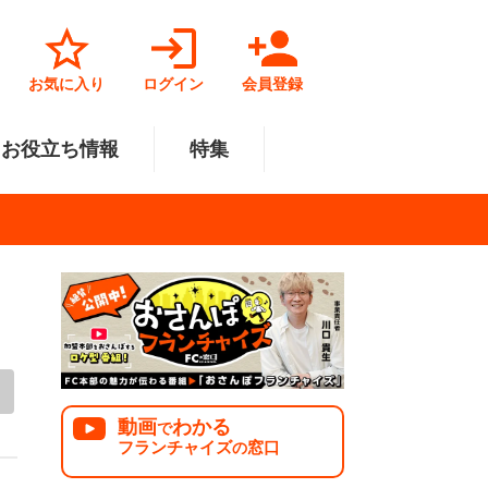
お気に入り
ログイン
会員登録
お役立ち情報
特集
菓子業
円～500万円
・北陸
サービス業
501万円～1000万円
関東
リペアクリーニング
福祉業
美容・健康業
中国
で開業
法人様オススメ
動画
わかる
で
フランチャイズ
窓口
の