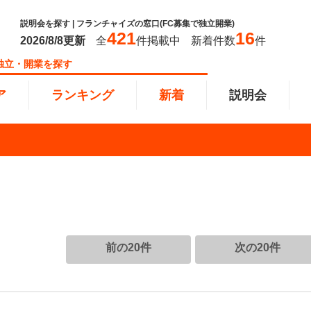
説明会を探す | フランチャイズの窓口(FC募集で独立開業)
421
16
2026/8/8
更新
全
件掲載中
新着件数
件
独立・開業を探す
ア
ランキング
新着
説明会
ンキング
0万円
教育・保育業
101万円～300万円
東北
飲食・
301万
甲信越
塾
飲食
円以上
小売業
近畿
介護・
四国
以下で開業
夫婦で開業
脱サラ
前の20件
次の20件
本部
縄
インターン独立・社員募集
イドビジネス
週間ランキング