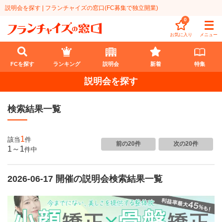
説明会を探す | フランチャイズの窓口(FC募集で独立開業)
0
お気に入り
メニュー
FCを探す
ランキング
説明会
新着
特集
説明会を探す
FCを探す
検索結果一覧
業種
代理店業
開業資金
1
該当
件
前の20件
次の20件
1～1
件
中
教育・保育業
1円〜100万円
エリア
飲食・菓子業
2026-06-17 開催の説明会検索結果一覧
101万円～300万円
北海道
ランキング
サービス業
301万円～500万円
東北
説明会
総合ランキング
無店舗系
501万円～1000万円
甲信越・北陸