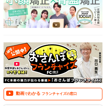
介護
イベント
小売業
1001万円以上
関東
塾
お役立ち情報コラム
介護・福祉業
東海
飲食
美容・健康業
近畿
会員登録
ログイン
リペアクリーニング
海外FC本部
四国
100万以下で開業
インターン独立・社員募集
中国
夫婦で開業
九州・沖縄
脱サラで開業
法人様オススメ
副業・サイドビジネス
週間ランキング
動画
わかる
フランチャイズ
窓口
で
の