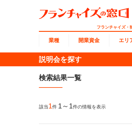
フランチャイズ・
業種
開業資金
エリ
説明会を探す
総合ラ
代理店業
1円〜10
北海道
検索結果一覧
開業資金
エリア
業種
介護
無店舗系
1001万
東海
ランキング
100万
1
1～1
該当
件
件
の情報を表示
海外FC
九州・沖
副業・サ