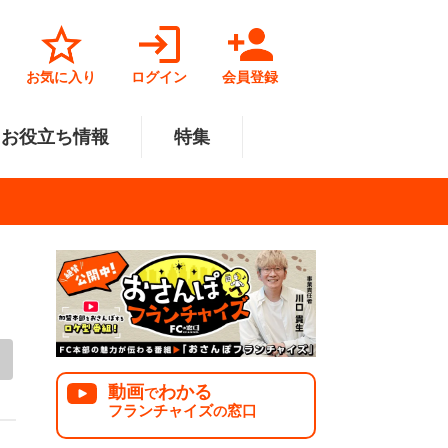
お気に入り
ログイン
会員登録
お役立ち情報
特集
菓子業
円～500万円
・北陸
サービス業
501万円～1000万円
関東
リペアクリーニング
福祉業
美容・健康業
中国
で開業
法人様オススメ
動画
わかる
で
フランチャイズ
窓口
の