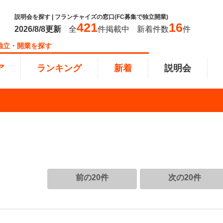
説明会を探す | フランチャイズの窓口(FC募集で独立開業)
421
16
2026/8/8
更新
全
件掲載中
新着件数
件
独立・開業を探す
ア
ランキング
新着
説明会
ンキング
0万円
教育・保育業
101万円～300万円
東北
飲食・
301万
甲信越
塾
飲食
円以上
小売業
近畿
介護・
四国
以下で開業
夫婦で開業
脱サラ
前の20件
次の20件
本部
縄
インターン独立・社員募集
イドビジネス
週間ランキング