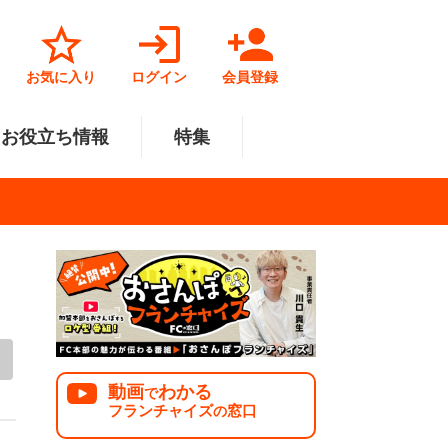
お気に入り
ログイン
会員登録
お役立ち情報
特集
菓子業
円～500万円
・北陸
サービス業
501万円～1000万円
関東
リペアクリーニング
福祉業
美容・健康業
中国
で開業
法人様オススメ
動画
わかる
で
フランチャイズ
窓口
の