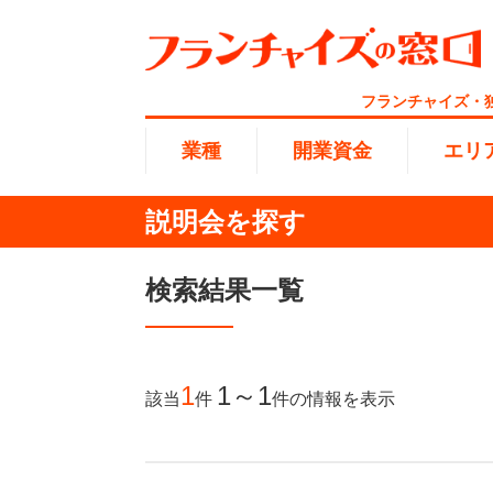
フランチャイズ・
業種
開業資金
エリ
説明会を探す
総合ラ
代理店業
1円〜10
北海道
検索結果一覧
開業資金
エリア
業種
介護
無店舗系
1001万
東海
ランキング
100万
1
1～1
該当
件
件
の情報を表示
海外FC
九州・沖
副業・サ