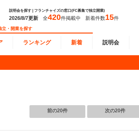
説明会を探す | フランチャイズの窓口(FC募集で独立開業)
420
15
2026/8/7
更新
全
件掲載中
新着件数
件
独立・開業を探す
ア
ランキング
新着
説明会
ンキング
0万円
教育・保育業
101万円～300万円
東北
飲食・
301万
甲信越
塾
飲食
円以上
小売業
近畿
介護・
四国
以下で開業
夫婦で開業
脱サラ
前の20件
次の20件
本部
縄
インターン独立・社員募集
イドビジネス
週間ランキング