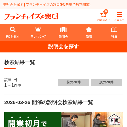
説明会を探す | フランチャイズの窓口(FC募集で独立開業)
0
お気に入り
メニュー
FCを探す
ランキング
説明会
新着
特集
説明会を探す
FCを探す
検索結果一覧
業種
代理店業
開業資金
1
該当
件
前の20件
次の20件
1～1
件
中
教育・保育業
1円〜100万円
エリア
飲食・菓子業
2026-03-26 開催の説明会検索結果一覧
101万円～300万円
北海道
ランキング
サービス業
301万円～500万円
東北
説明会
総合ランキング
無店舗系
501万円～1000万円
甲信越・北陸