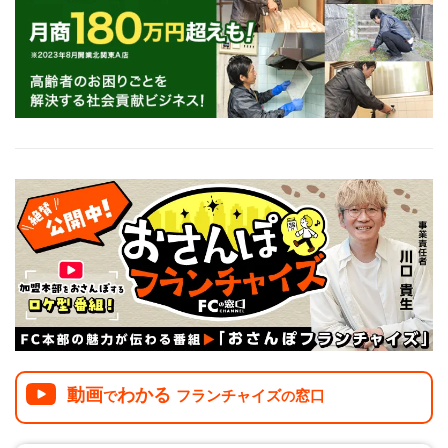
介護
イベント
小売業
1001万円以上
関東
塾
お役立ち情報コラム
介護・福祉業
東海
飲食
美容・健康業
近畿
会員登録
ログイン
リペアクリーニング
海外FC本部
四国
100万以下で開業
インターン独立・社員募集
中国
夫婦で開業
九州・沖縄
脱サラで開業
法人様オススメ
副業・サイドビジネス
週間ランキング
動画
わかる
フランチャイズ
窓口
で
の