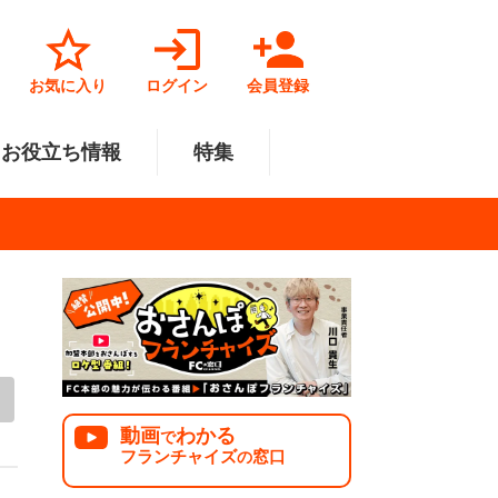
お気に入り
ログイン
会員登録
お役立ち情報
特集
菓子業
円～500万円
・北陸
サービス業
501万円～1000万円
関東
リペアクリーニング
福祉業
美容・健康業
中国
で開業
法人様オススメ
動画
わかる
で
フランチャイズ
窓口
の