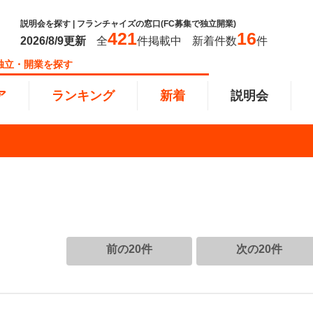
説明会を探す | フランチャイズの窓口(FC募集で独立開業)
421
16
2026/8/9
更新
全
件掲載中
新着件数
件
独立・開業を探す
ア
ランキング
新着
説明会
ンキング
0万円
教育・保育業
101万円～300万円
東北
飲食・
301万
甲信越
塾
飲食
円以上
小売業
近畿
介護・
四国
以下で開業
夫婦で開業
脱サラ
前の20件
次の20件
本部
縄
インターン独立・社員募集
イドビジネス
週間ランキング