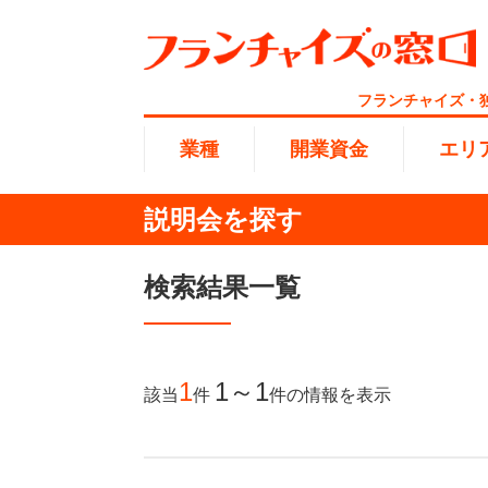
フランチャイズ・
業種
開業資金
エリ
説明会を探す
総合ラ
代理店業
1円〜10
北海道
検索結果一覧
開業資金
エリア
業種
介護
無店舗系
1001万
東海
ランキング
100万
1
1～1
該当
件
件
の情報を表示
海外FC
九州・沖
副業・サ