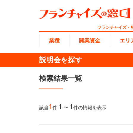
フランチャイズ・
業種
開業資金
エリ
説明会を探す
総合ラ
代理店業
1円〜10
北海道
検索結果一覧
開業資金
エリア
業種
介護
無店舗系
1001万
東海
ランキング
100万
1
1～1
該当
件
件
の情報を表示
海外FC
九州・沖
副業・サ