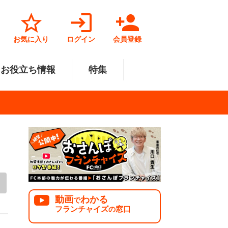
お気に入り
ログイン
会員登録
お役立ち情報
特集
菓子業
円～500万円
・北陸
サービス業
501万円～1000万円
関東
リペアクリーニング
福祉業
美容・健康業
中国
で開業
法人様オススメ
動画
わかる
で
フランチャイズ
窓口
の