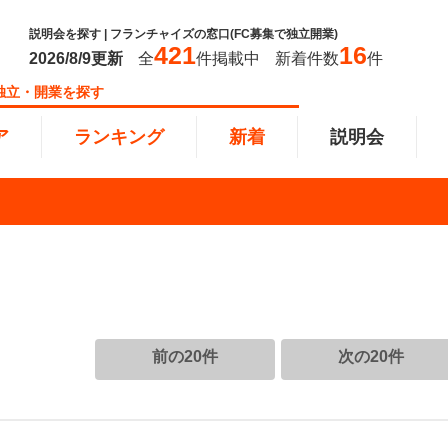
説明会を探す | フランチャイズの窓口(FC募集で独立開業)
421
16
2026/8/9
更新
全
件掲載中
新着件数
件
独立・開業を探す
ア
ランキング
新着
説明会
ンキング
0万円
教育・保育業
101万円～300万円
東北
飲食・
301万
甲信越
塾
飲食
円以上
小売業
近畿
介護・
四国
以下で開業
夫婦で開業
脱サラ
前の20件
次の20件
本部
縄
インターン独立・社員募集
イドビジネス
週間ランキング