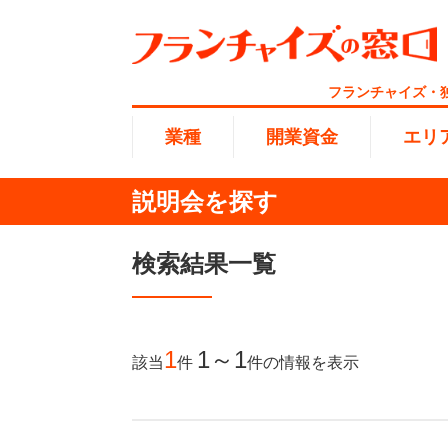
フランチャイズ・
業種
開業資金
エリ
説明会を探す
総合ラ
代理店業
1円〜10
北海道
検索結果一覧
開業資金
エリア
業種
介護
無店舗系
1001万
東海
ランキング
100万
1
1～1
該当
件
件
の情報を表示
海外FC
九州・沖
副業・サ