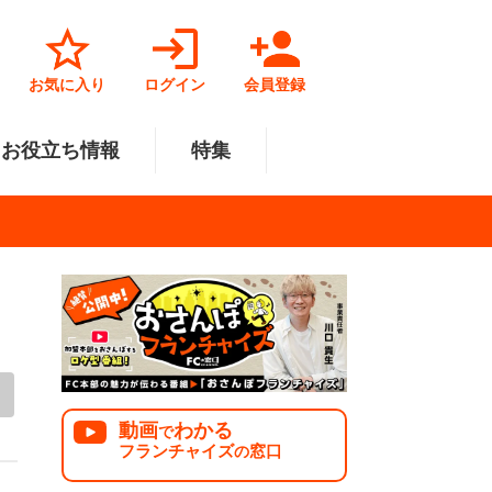
お気に入り
ログイン
会員登録
お役立ち情報
特集
菓子業
円～500万円
・北陸
サービス業
501万円～1000万円
関東
リペアクリーニング
福祉業
美容・健康業
中国
で開業
法人様オススメ
動画
わかる
で
フランチャイズ
窓口
の