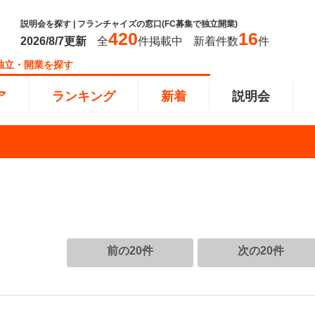
説明会を探す | フランチャイズの窓口(FC募集で独立開業)
420
16
2026/8/7
更新
全
件掲載中
新着件数
件
独立・開業を探す
ア
ランキング
新着
説明会
ンキング
0万円
教育・保育業
101万円～300万円
東北
飲食・
301万
甲信越
塾
飲食
円以上
小売業
近畿
介護・
四国
以下で開業
夫婦で開業
脱サラ
前の20件
次の20件
本部
縄
インターン独立・社員募集
イドビジネス
週間ランキング