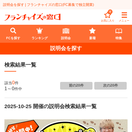
説明会を探す | フランチャイズの窓口(FC募集で独立開業)
0
お気に入り
メニュー
FCを探す
ランキング
説明会
新着
特集
説明会を探す
FCを探す
検索結果一覧
業種
代理店業
開業資金
0
該当
件
前の20件
次の20件
1～0
件
中
教育・保育業
1円〜100万円
エリア
飲食・菓子業
2025-10-25 開催の説明会検索結果一覧
101万円～300万円
北海道
ランキング
サービス業
301万円～500万円
東北
説明会
総合ランキング
無店舗系
501万円～1000万円
甲信越・北陸