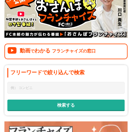
介護
イベント
小売業
1001万円以上
関東
塾
お役立ち情報コラム
介護・福祉業
東海
飲食
美容・健康業
近畿
会員登録
ログイン
リペアクリーニング
海外FC本部
四国
動画
わかる
フランチャイズ
窓口
100万以下で開業
で
の
インターン独立・社員募集
中国
夫婦で開業
フリーワードで
絞り込んで
検索
九州・沖縄
脱サラで開業
法人様オススメ
副業・サイドビジネス
週間ランキング