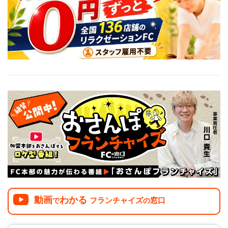
介護
イベント
小売業
1001万円以上
関東
塾
お役立ち情報コラム
介護・福祉業
東海
飲食
美容・健康業
近畿
会員登録
ログイン
リペアクリーニング
海外FC本部
四国
100万以下で開業
インターン独立・社員募集
中国
夫婦で開業
九州・沖縄
脱サラで開業
法人様オススメ
副業・サイドビジネス
週間ランキング
動画
わかる
フランチャイズ
窓口
で
の