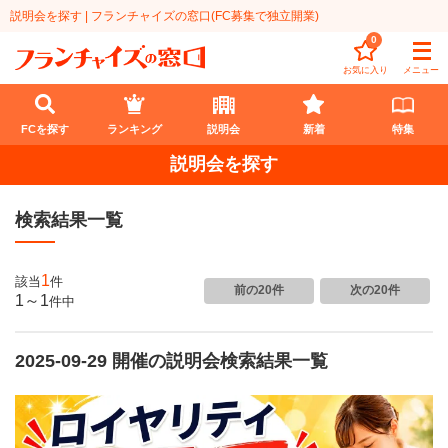
説明会を探す | フランチャイズの窓口(FC募集で独立開業)
0
お気に入り
メニュー
FCを探す
ランキング
説明会
新着
特集
説明会を探す
FCを探す
検索結果一覧
業種
代理店業
開業資金
1
該当
件
前の20件
次の20件
1～1
件
中
教育・保育業
1円〜100万円
エリア
飲食・菓子業
2025-09-29 開催の説明会検索結果一覧
101万円～300万円
北海道
ランキング
サービス業
301万円～500万円
東北
説明会
総合ランキング
無店舗系
501万円～1000万円
甲信越・北陸