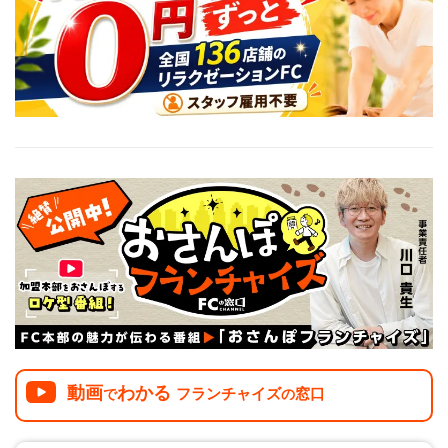
介護
イベント
小売業
1001万円以上
関東
塾
お役立ち情報コラム
介護・福祉業
東海
飲食
美容・健康業
近畿
会員登録
ログイン
リペアクリーニング
海外FC本部
四国
100万以下で開業
インターン独立・社員募集
中国
夫婦で開業
九州・沖縄
脱サラで開業
法人様オススメ
副業・サイドビジネス
週間ランキング
動画
わかる
フランチャイズ
窓口
で
の