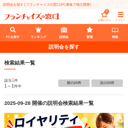
説明会を探す | フランチャイズの窓口(FC募集で独立開業)
0
お気に入り
メニュー
FCを探す
ランキング
説明会
新着
特集
説明会を探す
FCを探す
検索結果一覧
業種
代理店業
開業資金
1
該当
件
前の20件
次の20件
1～1
件
中
教育・保育業
1円〜100万円
エリア
飲食・菓子業
2025-09-28 開催の説明会検索結果一覧
101万円～300万円
北海道
ランキング
サービス業
301万円～500万円
東北
説明会
総合ランキング
無店舗系
501万円～1000万円
甲信越・北陸