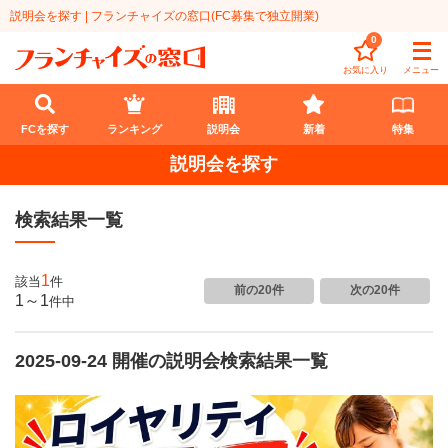
説明会を探す | フランチャイズの窓口(FC募集で独立開業)
0
お気に入り
メニュー
FCを探す
ランキング
説明会
新着
特集
説明会を探す
FCを探す
検索結果一覧
業種
代理店業
開業資金
1
該当
件
前の20件
次の20件
1～1
件
中
教育・保育業
1円〜100万円
エリア
飲食・菓子業
2025-09-24 開催の説明会検索結果一覧
101万円～300万円
北海道
ランキング
サービス業
301万円～500万円
東北
説明会
総合ランキング
無店舗系
501万円～1000万円
甲信越・北陸