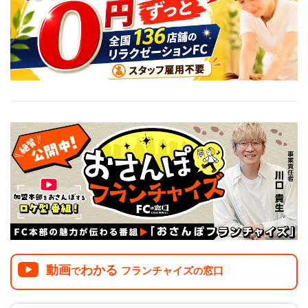
介護
イベント
小売業
1001万円以上
関東
塾
お役立ち情報コラム
介護・福祉業
東海
飲食
美容・健康業
近畿
会員登録
ログイン
リペアクリーニング
海外FC本部
四国
100万以下で開業
インターン独立・社員募集
中国
夫婦で開業
九州・沖縄
脱サラで開業
法人様オススメ
副業・サイドビジネス
週間ランキング
動画
わかる
フランチャイズ
窓口
で
の