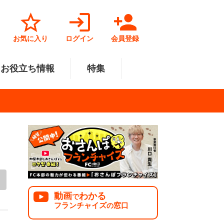
お気に入り
ログイン
会員登録
お役立ち情報
特集
菓子業
円～500万円
・北陸
サービス業
501万円～1000万円
関東
リペアクリーニング
福祉業
美容・健康業
中国
で開業
法人様オススメ
動画
わかる
で
フランチャイズ
窓口
の