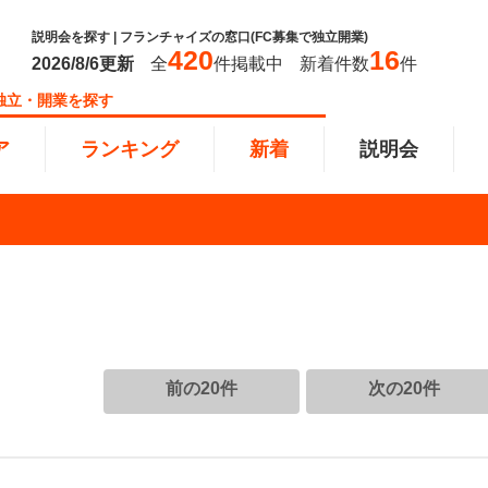
説明会を探す | フランチャイズの窓口(FC募集で独立開業)
420
16
2026/8/6
更新
全
件掲載中
新着件数
件
独立・開業を探す
ア
ランキング
新着
説明会
ンキング
0万円
教育・保育業
101万円～300万円
東北
飲食・
301万
甲信越
塾
飲食
円以上
小売業
近畿
介護・
四国
以下で開業
夫婦で開業
脱サラ
前の20件
次の20件
本部
縄
インターン独立・社員募集
イドビジネス
週間ランキング