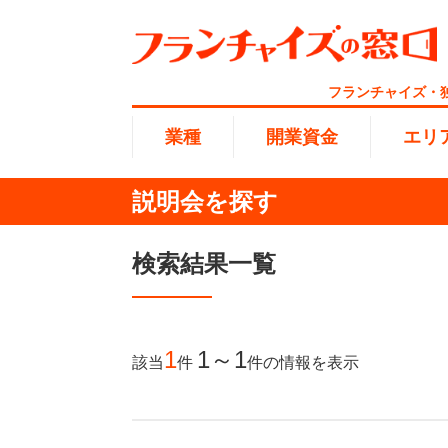
フランチャイズ・
業種
開業資金
エリ
説明会を探す
総合ラ
代理店業
1円〜10
北海道
検索結果一覧
開業資金
エリア
業種
介護
無店舗系
1001万
東海
ランキング
100万
1
1～1
該当
件
件
の情報を表示
海外FC
九州・沖
副業・サ