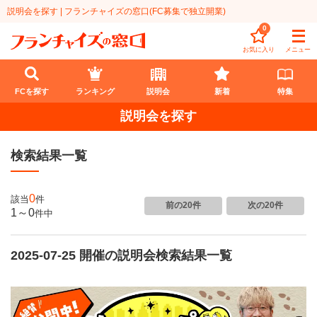
説明会を探す | フランチャイズの窓口(FC募集で独立開業)
0
お気に入り
メニュー
FCを探す
ランキング
説明会
新着
特集
説明会を探す
FCを探す
検索結果一覧
業種
代理店業
開業資金
0
該当
件
前の20件
次の20件
1～0
件
中
教育・保育業
1円〜100万円
エリア
飲食・菓子業
2025-07-25 開催の説明会検索結果一覧
101万円～300万円
北海道
ランキング
サービス業
301万円～500万円
東北
説明会
総合ランキング
無店舗系
501万円～1000万円
甲信越・北陸