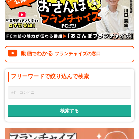
介護
イベント
小売業
1001万円以上
関東
塾
お役立ち情報コラム
介護・福祉業
東海
飲食
美容・健康業
近畿
会員登録
ログイン
リペアクリーニング
海外FC本部
四国
動画
わかる
フランチャイズ
窓口
100万以下で開業
で
の
インターン独立・社員募集
中国
夫婦で開業
フリーワードで
絞り込んで
検索
九州・沖縄
脱サラで開業
法人様オススメ
副業・サイドビジネス
週間ランキング