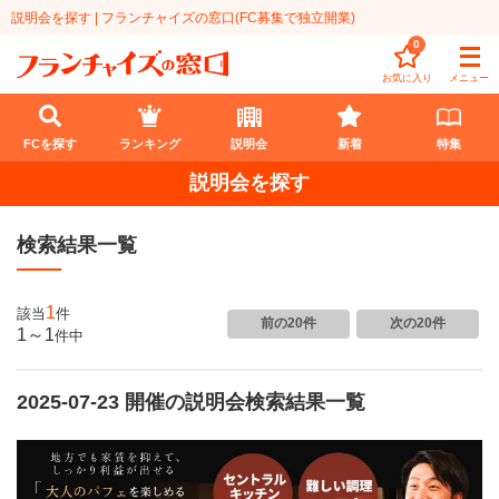
説明会を探す | フランチャイズの窓口(FC募集で独立開業)
0
お気に入り
メニュー
FCを探す
ランキング
説明会
新着
特集
説明会を探す
FCを探す
検索結果一覧
業種
代理店業
開業資金
1
該当
件
前の20件
次の20件
1～1
件
中
教育・保育業
1円〜100万円
エリア
飲食・菓子業
2025-07-23 開催の説明会検索結果一覧
101万円～300万円
北海道
ランキング
サービス業
301万円～500万円
東北
説明会
総合ランキング
無店舗系
501万円～1000万円
甲信越・北陸