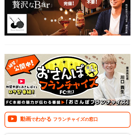
介護
イベント
小売業
1001万円以上
関東
塾
お役立ち情報コラム
介護・福祉業
東海
飲食
美容・健康業
近畿
会員登録
ログイン
リペアクリーニング
海外FC本部
四国
100万以下で開業
インターン独立・社員募集
中国
夫婦で開業
九州・沖縄
脱サラで開業
法人様オススメ
副業・サイドビジネス
週間ランキング
動画
わかる
フランチャイズ
窓口
で
の