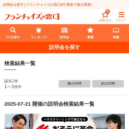
説明会を探す | フランチャイズの窓口(FC募集で独立開業)
0
お気に入り
メニュー
FCを探す
ランキング
説明会
新着
特集
説明会を探す
FCを探す
検索結果一覧
業種
代理店業
開業資金
1
該当
件
前の20件
次の20件
1～1
件
中
教育・保育業
1円〜100万円
エリア
飲食・菓子業
2025-07-21 開催の説明会検索結果一覧
101万円～300万円
北海道
ランキング
サービス業
301万円～500万円
東北
説明会
総合ランキング
無店舗系
501万円～1000万円
甲信越・北陸