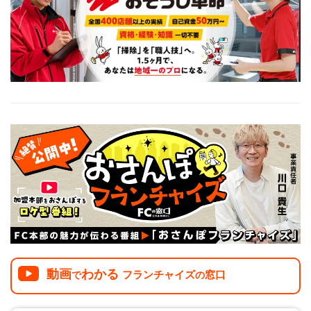
介護
イベント
小売業
1001万円以上
関東
塾
お役立ち情報コラム
介護・福祉業
東海
飲食
美容・健康業
近畿
会員登録
ログイン
リペアクリーニング
海外FC本部
四国
100万以下で開業
インターン独立・社員募集
中国
夫婦で開業
九州・沖縄
脱サラで開業
法人様オススメ
副業・サイドビジネス
週間ランキング
動画
わかる
フランチャイズ
窓口
で
の