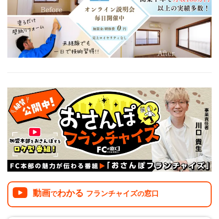
介護
イベント
小売業
1001万円以上
関東
塾
お役立ち情報コラム
介護・福祉業
東海
飲食
美容・健康業
近畿
会員登録
ログイン
リペアクリーニング
海外FC本部
四国
100万以下で開業
インターン独立・社員募集
中国
夫婦で開業
九州・沖縄
脱サラで開業
法人様オススメ
副業・サイドビジネス
週間ランキング
動画
わかる
フランチャイズ
窓口
で
の