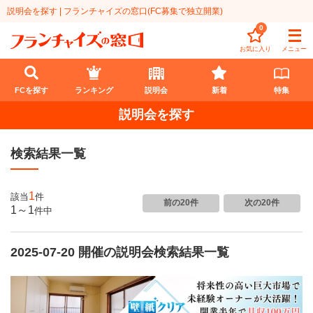
説明会を探す | フランチャイズの窓口(FC募集で独立開業)
0
お気に入り
メニュー
FCを探す
ランキング
説明会
新着
特集
説明会を探す
FCを探す
検索結果一覧
業種
代理店業
開業資金
1
該当
件
前の20件
次の20件
1～1
件
中
教育・保育業
1円〜100万円
エリア
飲食・菓子業
2025-07-20 開催の説明会検索結果一覧
101万円～300万円
北海道
ランキング
サービス業
301万円～500万円
東北
説明会
総合ランキング
無店舗系
501万円～1000万円
甲信越・北陸