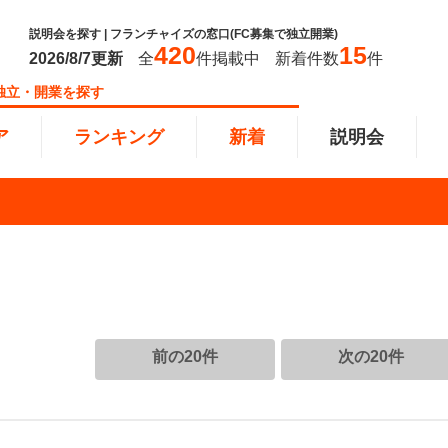
説明会を探す | フランチャイズの窓口(FC募集で独立開業)
420
15
2026/8/7
更新
全
件掲載中
新着件数
件
独立・開業を探す
ア
ランキング
新着
説明会
ンキング
0万円
教育・保育業
101万円～300万円
東北
飲食・
301万
甲信越
塾
飲食
円以上
小売業
近畿
介護・
四国
以下で開業
夫婦で開業
脱サラ
前の20件
次の20件
本部
縄
インターン独立・社員募集
イドビジネス
週間ランキング