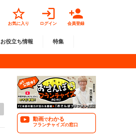
お気に入り
ログイン
会員登録
お役立ち情報
特集
菓子業
円～500万円
・北陸
サービス業
501万円～1000万円
関東
リペアクリーニング
福祉業
美容・健康業
中国
で開業
法人様オススメ
動画
わかる
で
フランチャイズ
窓口
の