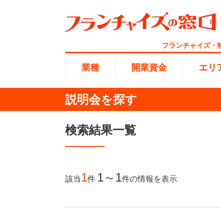
フランチャイズ・
業種
開業資金
エリ
説明会を探す
総合ラ
代理店業
1円〜10
北海道
検索結果一覧
開業資金
エリア
業種
介護
無店舗系
1001万
東海
ランキング
100万
1
1～1
該当
件
件
の情報を表示
海外FC
九州・沖
副業・サ