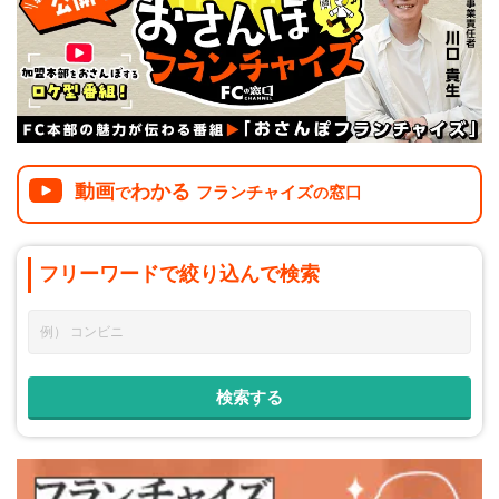
介護
イベント
小売業
1001万円以上
関東
塾
お役立ち情報コラム
介護・福祉業
東海
飲食
美容・健康業
近畿
会員登録
ログイン
リペアクリーニング
海外FC本部
四国
動画
わかる
フランチャイズ
窓口
100万以下で開業
で
の
インターン独立・社員募集
中国
夫婦で開業
フリーワードで
絞り込んで
検索
九州・沖縄
脱サラで開業
法人様オススメ
副業・サイドビジネス
週間ランキング