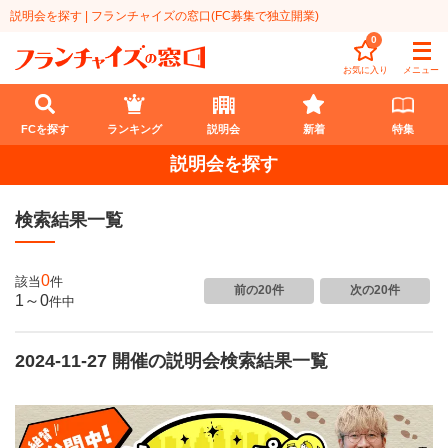
説明会を探す | フランチャイズの窓口(FC募集で独立開業)
0
お気に入り
メニュー
FCを探す
ランキング
説明会
新着
特集
説明会を探す
FCを探す
検索結果一覧
業種
代理店業
開業資金
0
該当
件
前の20件
次の20件
1～0
件
中
教育・保育業
1円〜100万円
エリア
飲食・菓子業
2024-11-27 開催の説明会検索結果一覧
101万円～300万円
北海道
ランキング
サービス業
301万円～500万円
東北
説明会
総合ランキング
無店舗系
501万円～1000万円
甲信越・北陸