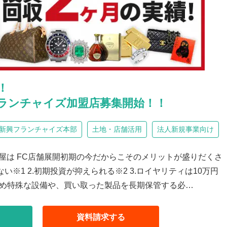
！
ランチャイズ加盟店募集開始！！
新興フランチャイズ本部
土地・店舗活用
法人新規事業向け
銀座屋は FC店舗展開初期の今だからこそのメリットが盛りだくさ
い※1 2.初期投資が抑えられる※2 3.ロイヤリティは10万円
ため特殊な設備や、買い取った製品を長期保管する必…
資料請求
する