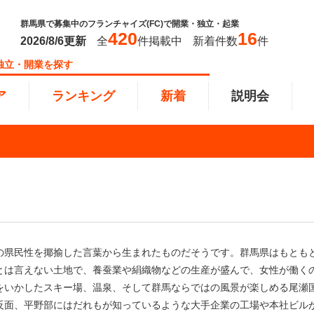
群馬県で募集中のフランチャイズ(FC)で開業・独立・起業
420
16
2026/8/6
更新
全
件掲載中
新着件数
件
独立・開業を探す
ア
ランキング
新着
説明会
ンキング
0万円
教育・保育業
101万円～300万円
東北
飲食・
301万
甲信越
塾
飲食
円以上
小売業
近畿
介護・
四国
以下で開業
夫婦で開業
脱サラ
の県民性を揶揄した言葉から生まれたものだそうです。群馬県はもとも
本部
縄
インターン独立・社員募集
とは言えない土地で、養蚕業や絹織物などの生産が盛んで、女性が働く
をいかしたスキー場、温泉、そして群馬ならではの風景が楽しめる尾瀬
イドビジネス
週間ランキング
反面、平野部にはだれもが知っているような大手企業の工場や本社ビル