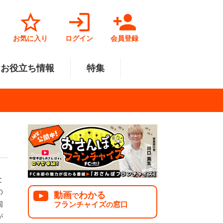
お気に入り
ログイン
会員登録
お役立ち情報
特集
菓子業
円～500万円
・北陸
サービス業
501万円～1000万円
関東
リペアクリーニング
福祉業
美容・健康業
中国
で開業
法人様オススメ
と
の
動画
わかる
で
フランチャイズ
窓口
国
の
が