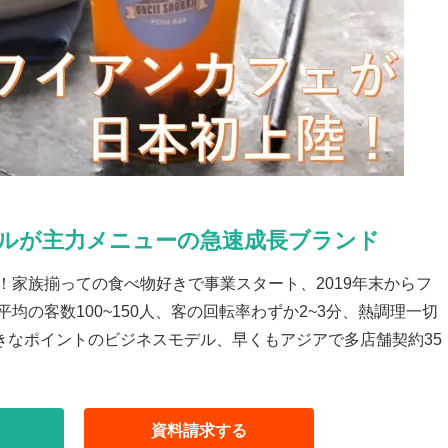
ルが主力メニューの急速成長ブランド
ン！家族揃っての食べ物好きで事業スタート、2019年末からフ
均の客数100~150人、客の回転率わずか2~3分、熱調理一切
きなポイントのビジネスモデル、早くもアジアで多店舗契約35
資料請求
する