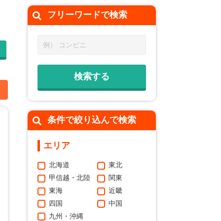
、
フリーワードで
検索
加
条件で絞り込んで検索
エリア
北海道
東北
甲信越・北陸
関東
東海
近畿
四国
中国
九州・沖縄