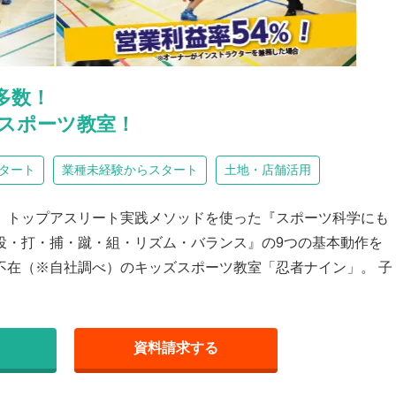
多数！
スポーツ教室！
タート
業種未経験からスタート
土地・店舗活用
、トップアスリート実践メソッドを使った『スポーツ科学にも
投・打・捕・蹴・組・リズム・バランス』の9つの基本動作を
不在（※自社調べ）のキッズスポーツ教室「忍者ナイン」。 子
資料請求
する