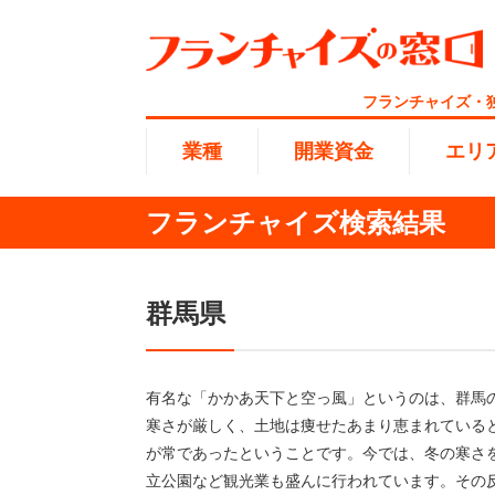
フランチャイズ・
業種
開業資金
エリ
フランチャイズ検索結果
総合ラ
代理店業
1円〜10
北海道
開業資金
群馬県
エリア
業種
介護
無店舗系
1001万
東海
ランキング
100万
有名な「かかあ天下と空っ風」というのは、群馬
海外FC
九州・沖
寒さが厳しく、土地は痩せたあまり恵まれている
が常であったということです。今では、冬の寒さ
副業・サ
立公園など観光業も盛んに行われています。その